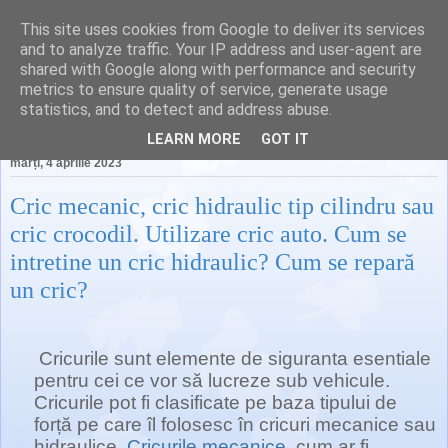
This site uses cookies from Google to deliver its services
darexia.ro
and to analyze traffic. Your IP address and user-agent are
shared with Google along with performance and security
metrics to ensure quality of service, generate usage
statistics, and to detect and address abuse.
▼
LEARN MORE
GOT IT
marți, 4 aprilie 2023
Cric mecanic, cric hidraulic tip cilindru sau
cric crocodil. Utilizare cric auto. Cum se
intretine un cric hidraulic? Cum se repară
un cric?
Cricurile sunt elemente de siguranta esentiale
pentru cei ce vor să lucreze sub vehicule.
Cricurile pot fi clasificate pe baza tipului de
forță pe care îl folosesc în cricuri mecanice sau
hidraulice.
Cricurile mecanice
, cum ar fi