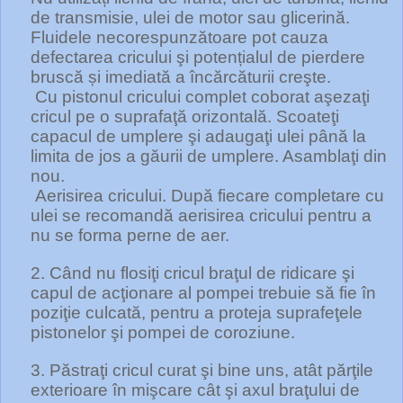
de transmisie, ulei de motor sau glicerină.
Fluidele necorespunzătoare pot cauza
defectarea cricului şi potențialul de pierdere
bruscă și imediată a încărcăturii creşte.
Cu pistonul cricului complet coborat aşezaţi
cricul pe o suprafaţă orizontală. Scoateţi
capacul de umplere şi adaugaţi ulei până la
limita de jos a găurii de umplere. Asamblaţi din
nou.
Aerisirea cricului. După fiecare completare cu
ulei se recomandă aerisirea cricului pentru a
nu se forma perne de aer.
2. Când nu flosiţi cricul braţul de ridicare şi
capul de acţionare al pompei trebuie să fie în
poziţie culcată, pentru a proteja suprafeţele
pistonelor şi pompei de coroziune.
3. Păstraţi cricul curat şi bine uns, atât părţile
exterioare în mişcare cât şi axul braţului de