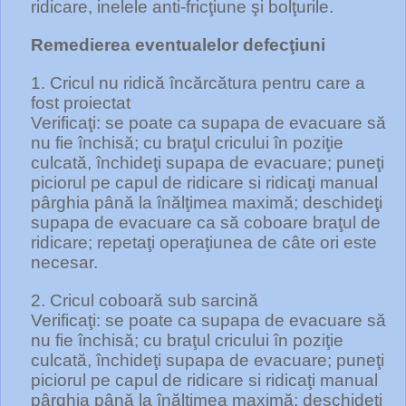
ridicare, inelele anti-fricţiune şi bolţurile.
Remedierea eventualelor defecţiuni
1. Cricul nu ridică încărcătura pentru care a
fost proiectat
Verificaţi: se poate ca supapa de evacuare să
nu fie închisă; cu braţul cricului în poziţie
culcată, închideţi supapa de evacuare; puneţi
piciorul pe capul de ridicare si ridicaţi manual
pârghia până la înălţimea maximă; deschideţi
supapa de evacuare ca să coboare braţul de
ridicare; repetaţi operaţiunea de câte ori este
necesar.
2. Cricul coboară sub sarcină
Verificaţi: se poate ca supapa de evacuare să
nu fie închisă; cu braţul cricului în poziţie
culcată, închideţi supapa de evacuare; puneţi
piciorul pe capul de ridicare si ridicaţi manual
pârghia până la înălţimea maximă; deschideţi