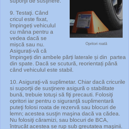
suporţii de susţinere.
9. Testaţi. Când
cricul este fixat,
împingeți vehiculul
cu mâna pentru a
vedea dacă se
mișcă sau nu.
Opritori roată
Asigurați-vă că
împingeți din ambele părți laterale și din
partea
din spate. Dacă se scutură, reorientați până
când vehiculul este stabil.
10. Asiguraţi-vă suplimetar. Chiar dacă cricurile
si suporţii de susţinere asigură o stabilitate
bună, trebuie totuşi să fiţi precauti. Folosiţi
opritori iar pentru o siguranţă suplimentară
puteţi folosi roata de rezervă sau blocuri de
lemn; acestea susţin maşina dacă va cădea.
Nu folosiţi căramizi, sau blocuri de BCA,
întrucât acestea se rup sub greutatea maşinii.