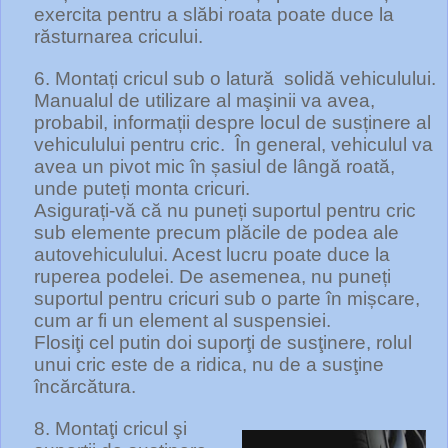
exercita pentru a slăbi roata poate duce la
răsturnarea cricului.
6. Montați cricul sub o latură
solidă vehiculului.
Manualul de utilizare al maşinii va avea,
probabil, informații despre locul de susținere al
vehiculului pentru cric.
În general, vehiculul va
avea un pivot mic în șasiul de lângă roată,
unde puteți monta cricuri.
Asigurați-vă că nu puneți suportul pentru cric
sub elemente precum plăcile de podea ale
autovehiculului. Acest lucru poate duce la
ruperea podelei. De asemenea, nu puneți
suportul pentru cricuri sub o parte în mișcare,
cum ar fi un element al suspensiei.
Flosiţi cel putin doi suporţi de susţinere, rolul
unui cric este de a ridica, nu de a susţine
încărcătura.
8. Montaţi cricul şi