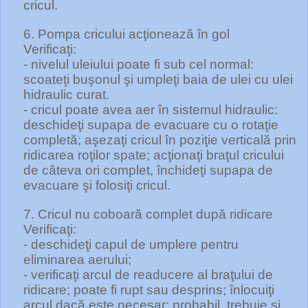
cricul.
6. Pompa cricului acţionează în gol
Verificaţi:
- nivelul uleiului poate fi sub cel normal:
scoateţi buşonul şi umpleţi baia de ulei cu ulei
hidraulic curat.
- cricul poate avea aer în sistemul hidraulic:
deschideţi supapa de evacuare cu o rotaţie
completă; aşezaţi cricul în poziţie verticală prin
ridicarea roţilor spate; acţionaţi braţul cricului
de câteva ori complet, închideţi supapa de
evacuare şi folosiţi cricul.
7. Cricul nu coboară complet după ridicare
Verificaţi:
- deschideţi capul de umplere pentru
eliminarea aerului;
- verificaţi arcul de readucere al braţului de
ridicare; poate fi rupt sau desprins; înlocuiţi
arcul dacă este necesar; probabil, trebuie şi