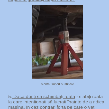
Montaj suport susţinere
5.
Dacă doriţi să schimbaţi roata
- slăbiți roata
la care intenționați să lucrați înainte de a ridica
mașina. În caz contrar, forța pe care o veți