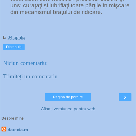
uns; curaţaţi şi lubrifiaţi toate părţile în mişcare
din mecanismul braţului de ridicare.
la
04 aprilie
Distribuiți
Niciun comentariu:
Trimiteți un comentariu
›
Pagina de pornire
Afișați versiunea pentru web
Despre mine
darexia.ro