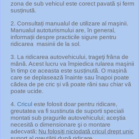
zona de sub vehicul este corect pavată și ferm
susținută.
2. Consultați manualul de utilizare al maşinii.
Manualul autoturismului are, în general,
informații despre practicile sigure pentru
ridicarea
masinii de la sol.
3. La ridicarea autovehicului, trageţi frâna de
mână. Acest lucru va împiedica rularea maşinii
în timp ce aceasta este susținută. O mașină
care se deplasează înainte sau înapoi poate
cădea de pe cric și vă poate răni sau chiar vă
poate ucide.
4.
Cricul
este folosit doar pentru ridicare,
greutatea va fi sustinuta de suporti speciali
montati sub pragurile autovehicului; aceştia
necesită o dimensionare şi o montare
adecvată;
Nu folosiţi niciodată cricul drept unic
suport al greutăţii după ridicare.