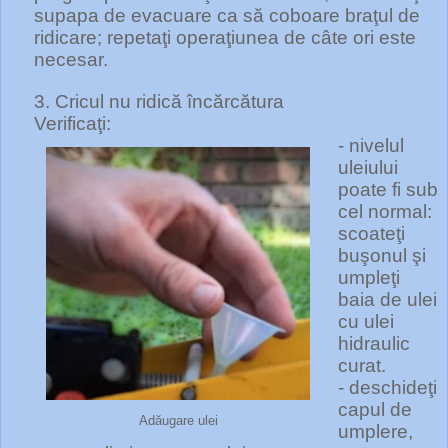
supapa de evacuare ca să coboare braţul de
ridicare; repetaţi operaţiunea de câte ori este
necesar.
3. Cricul nu ridică încărcătura
Verificaţi:
- nivelul
uleiului
poate fi sub
cel normal:
scoateţi
buşonul şi
umpleţi
baia de ulei
cu ulei
hidraulic
curat.
- deschideţi
capul de
Adăugare ulei
umplere,