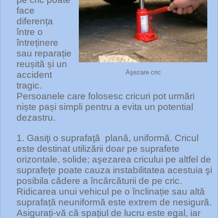
face
diferența
între o
întreținere
sau reparație
reușită și un
Aşezare cric
accident
tragic.
Persoanele care folosesc cricuri pot urmări
niște pași simpli pentru a evita un potential
dezastru.
1. Gasiţi o suprafaţă
plană, uniformă. Cricul
este destinat utilizării doar pe suprafete
orizontale, solide; aşezarea cricului pe altfel de
suprafeţe poate cauza instabilitatea acestuia şi
posibila cădere a încărcăturii de pe cric.
Ridicarea unui vehicul pe o înclinație sau altă
suprafață neuniformă este extrem de nesigură.
Asigurați-vă că spațiul de lucru este egal, iar