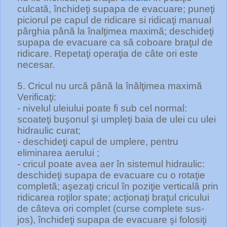
culcată, închideţi supapa de evacuare; puneţi
piciorul pe capul de ridicare si ridicaţi manual
pârghia până la înalţimea maximă; deschideţi
supapa de evacuare ca să coboare braţul de
ridicare. Repetaţi operaţia de câte ori este
necesar.
5. Cricul nu urcă până la înălţimea maximă
Verificaţi:
- nivelul uleiului poate fi sub cel normal:
scoateţi buşonul şi umpleţi baia de ulei cu ulei
hidraulic curat;
- deschideţi capul de umplere, pentru
eliminarea aerului ;
- cricul poate avea aer în sistemul hidraulic:
deschideţi supapa de evacuare cu o rotaţie
completă; aşezaţi cricul în poziţie verticală prin
ridicarea roţilor spate; acţionaţi braţul cricului
de câteva ori complet (curse complete sus-
jos), închideţi supapa de evacuare şi folosiţi