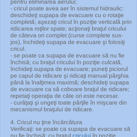
pentru eliminarea aerului;
- cricul poate avea aer în sistemul hidraulic:
deschideţi supapa de evacuare cu o rotaţie
completă; aşezaţi cricul în poziţie verticală prin
ridicarea roţilor spate; acţionaţi braţul cricului
de câteva ori complet (curse complete sus-
jos), închideţi supapa de evacuare şi folosiţi
cricul.
- se poate ca supapa de evacuare să nu fie
închisă; cu braţul cricului în poziţie culcată,
închideţi supapa de evacuare; puneţi piciorul
pe capul de ridicare şi ridicaţi manual pârghia
până la înalţimea maximă; deschideţi supapa
de evacuare ca să coboare braţul de ridicare;
repetaţi operaţia de câte ori este necesar.
- curăţaţi şi ungeţi toate părţile în mişcare din
mecanismul braţului de ridicare.
4. Cricul nu ţine încărcătura
Verificaţi: se poate ca supapa de evacuare să
nu fie închisă; cu braţul
cricului
în poziţie