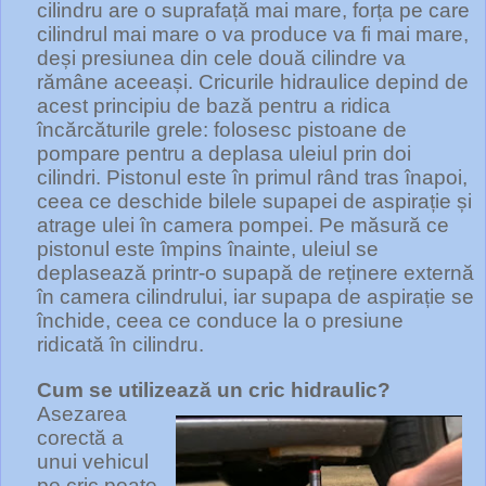
cilindru are o suprafață mai mare, forța pe care
cilindrul mai mare o va produce va fi mai mare,
deși presiunea din cele două cilindre va
rămâne aceeași. Cricurile hidraulice depind de
acest principiu de bază pentru a ridica
încărcăturile grele: folosesc pistoane de
pompare pentru a deplasa uleiul prin doi
cilindri. Pistonul este în primul rând tras înapoi,
ceea ce deschide bilele supapei de aspirație și
atrage ulei în camera pompei. Pe măsură ce
pistonul este împins înainte, uleiul se
deplasează printr-o supapă de reținere externă
în camera cilindrului, iar supapa de aspirație se
închide, ceea ce conduce la o presiune
ridicată în cilindru.
Cum se utilizează un cric hidraulic?
Asezarea
corectă a
unui vehicul
pe cric poate